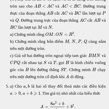
<
<
tròn sao cho
và
. Đường trung
A
B
A
C
A
C
B
C
thực của đoạn thẳng
cắt
và
lần lượt tại
A
B
A
C
B
C
P
và
. Đường trung trực của đoạn thẳng
cắt
và
Q
A
C
A
B
lần lượt tại
và
.
B
C
M
N
2
.
=
a) Chứng minh rằng
.
O
M
O
N
R
b) Chứng minh rằng bốn điểm
,
,
,
cùng nằm
M
N
P
Q
trên một đường tròn.
c) Giả sử hai đường tròn ngoại tiếp tam giác
và
B
M
N
cắt nhau tại
và
, gọi
là hình chiếu vuông
C
P
Q
S
T
H
góc của
lên đường thẳng
. Chứng minh
chạy
B
S
T
H
trên một đường tròn cố định khi
di động.
A
,
a) Cho
là hai số thay đổi thoả mãn các điều kiện
a
b
⩾
>
0
+
1
,
. Tìm giá trị nhỏ nhất của biểu thức
a
a
b
2
8
+
a
b
2
=
+
.
A
b