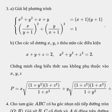
a) Giải hệ phương trình
⎧
⎪
2
2
+
+
+
=
(
+
1
)
(
+
1
)
x
y
x
y
x
y
⎨
2
2
⎩
.
⎪
(
)
(
)
y
x
+
=
1
+
1
+
1
y
x
,
,
b) Cho các số dương
thõa mãn các điều kiện
x
y
z
2
2
2
+
+
=
2
,
+
+
=
2.
x
y
z
x
y
z
Chứng minh rằng biểu thức sau không phụ thuộc vào
,
,
x
y
z
−
−
−
−
−
−
−
−
−
−
−
−
−
−
−
−
−
−
−
−
−
−
−
−
−
−
√
√
2
2
2
2
(
1
+
)
(
1
+
)
(
1
+
)
(
1
+
)
y
z
z
x
=
+
+
P
x
y
2
2
1
+
1
+
x
y
Cho tam giác
có ba góc nhọn nội tiếp đường tròn
A
B
C
(
;
)
, Giả sử
,
cố định và
di động trên đường
O
R
B
C
A