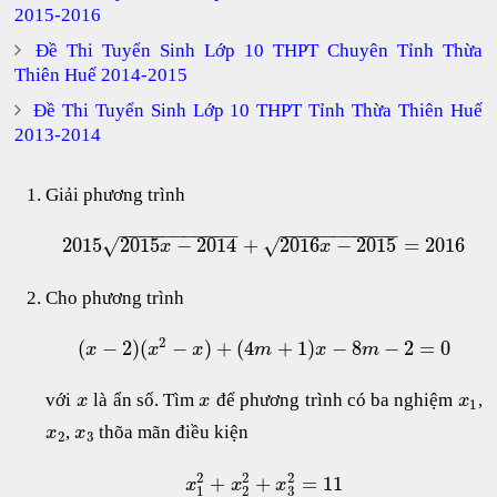
2015-2016
Đề Thi Tuyển Sinh Lớp 10 THPT Chuyên Tỉnh Thừa
Thiên Huế 2014-2015
Đề Thi Tuyển Sinh Lớp 10 THPT Tỉnh Thừa Thiên Huế
2013-2014
Giải phương trình
−
−
−
−
−
−
−
−
−
−
−
−
−
−
−
−
−
−
−
−
−
−
2015
2015
−
2014
+
2016
−
2015
=
2016
√
√
x
x
Cho phương trình
2
(
−
2
)
(
−
)
+
(
4
+
1
)
−
8
−
2
=
0
x
x
x
m
x
m
với
là ẩn số. Tìm
để phương trình có ba nghiệm
,
x
x
x
1
,
thõa mãn điều kiện
x
x
2
3
2
2
2
+
+
=
11
x
x
x
1
2
3