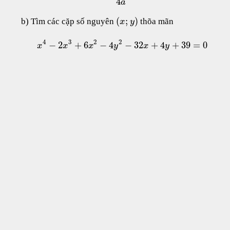
4
a
(
;
)
b) Tìm các cặp số nguyên
thõa mãn
x
y
4
3
2
2
−
2
+
6
−
4
−
32
+
4
+
39
=
0
x
x
x
y
x
y