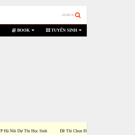
SEARCH
BOOK
TUYỂN SINH
hi Chọn Đội Tuyển Tỉnh Quảng Ninh Dự Thi
Đề Thi Chọn Đội Tuyển