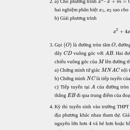
–
+
=
a) Cho phương trình
x
x
m
hai nghiệm phân biệt
,
sao cho
x
x
1
2
b) Giải phương trình
2
+
4
x
(
)
Gọi
là đường tròn tâm
, đườn
O
O
dây
vuông góc với
. Hai đ
C
D
A
B
chiếu vuông góc của
lên đường 
M
a) Chứng minh tứ giác
nội t
M
N
A
C
b) Chứng minh
là tiếp tuyến củ
N
C
c) Tiếp tuyến tại
của đường trò
A
thẳng
đi qua trung điểm của đo
E
B
Kỳ thi tuyển sinh vào trường THP
địa phương khác nhau tham dự. Giả 
4
nguyên lớn hơn
và bé hơn hoặc 