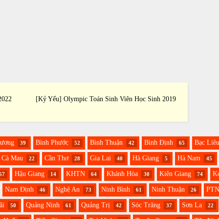
2022
[Kỷ Yếu] Olympic Toán Sinh Viên Học Sinh 2019
[Kỷ Yế
Dương
Bình Phước
Bình Thuận
Bình Định
Bạc Liê
39
52
42
65
Cà Mau
Cần Thơ
Gia Lai
Hà Giang
Hà Nam
22
28
40
5
45
Hậu Giang
KHTN
Khánh Hòa
Kiên Giang
K
57
14
64
30
74
Nam Định
Nghệ An
Ninh Bình
Ninh Thuận
PT
46
73
61
26
ãi
Quảng Ninh
Quảng Trị
Sóc Trăng
Sơn La
50
61
42
37
22