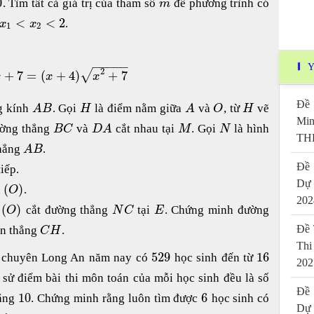
0
. Tìm tất cả giá trị của tham số
để phương trình có
m
<
<
2
.
x
x
1
2
−
−
−
−
−
Y
2
√
+
7
=
(
+
4
)
+
7
x
x
x
Đề 
g kính
. Gọi
là điểm nằm giữa
và
, từ
vẽ
A
B
H
A
O
H
Mi
ường thẳng
và
cắt nhau tại
. Gọi
là hình
B
C
D
A
M
N
THP
thẳng
.
A
B
Đề 
iếp.
Dự
(
)
a
.
O
202
(
)
n
cắt đường thẳng
tại
. Chứng minh đường
O
N
C
E
Đề 
ạn thẳng
.
C
H
Thi
529
16
T chuyên Long An năm nay có
học sinh đến từ
202
sử điểm bài thi môn toán của mỗi học sinh đều là số
Đề 
10
6
bằng
. Chứng minh rằng luôn tìm được
học sinh có
Dự