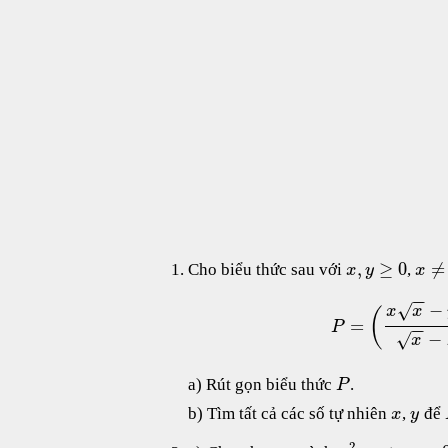
,
≥
0
≠
Cho biểu thức sau với
,
x
y
x
−
−
−
√
x
x
(
=
P
−
−
−
√
x
a) Rút gọn biểu thức
.
P
b) Tìm tất cả các số tự nhiên
,
để
x
y
2