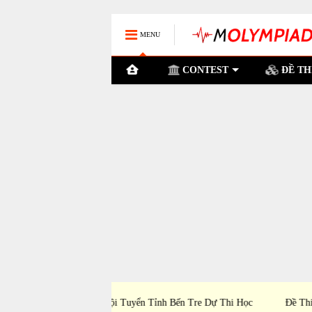
MENU
CONTEST
ĐỀ TH
nh Đắk Lắk Dự Thi Học
Đề Thi Chọn Đội Tuyển TP Hà Nội Dự Thi Họ