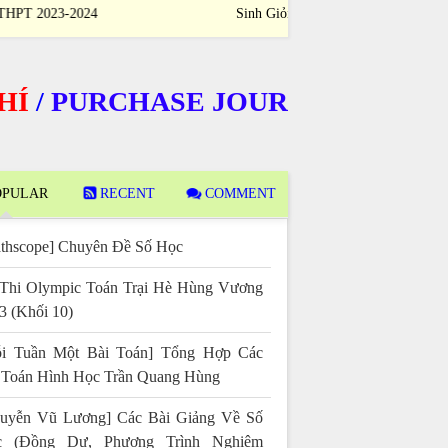
Học Sinh Giỏi Quốc Gia THPT 2023-2024
Sinh Giỏi Quốc
PURCHASE JOURNALS
PULAR
RECENT
COMMENT
thscope] Chuyên Đề Số Học
Thi Olympic Toán Trại Hè Hùng Vương
3 (Khối 10)
i Tuần Một Bài Toán] Tổng Hợp Các
 Toán Hình Học Trần Quang Hùng
uyễn Vũ Lương] Các Bài Giảng Về Số
c (Đồng Dư, Phương Trình Nghiệm