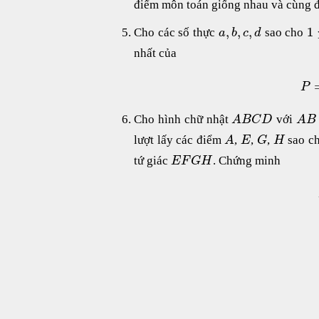
điểm môn toán giống nhau và cùng đ
,
,
,
1
Cho các số thực
sao cho
a
b
c
d
nhất của
P
Cho hình chữ nhật
với
A
B
C
D
A
B
lượt lấy các điểm
,
,
,
sao ch
A
E
G
H
tứ giác
. Chứng minh
E
F
G
H