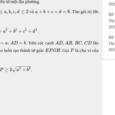
ến từ một địa phương.
202
≤
,
,
,
≤
2
+
+
+
=
6
và
. Tìm giá trị lớn
a
b
c
d
a
b
c
d
Đề 
Thi
202
2
2
2
2
=
+
+
+
.
a
b
c
d
Đề 
=
=
;
. Trên các cạnh
,
,
,
lần
a
A
D
b
A
D
A
B
B
C
C
D
Thi
202
o luôn tạo thành tứ giác
. Gọi
là chu vi của
E
F
G
H
P
−
−
−
−
−
−
2
2
√
≥
2
+
.
P
a
b