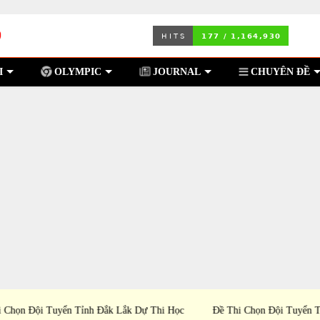
I
OLYMPIC
JOURNAL
CHUYÊN ĐỀ
c Sinh
Đề Thi Chọn Đội Tuyển Tỉnh Cà Mau Dự Thi Học
Đề T