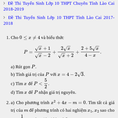
Đề Thi Tuyển Sinh Lớp 10 THPT Chuyên Tỉnh Lào Cai
2018-2019
Đề Thi Tuyển Sinh Lớp 10 THPT Tỉnh Lào Cai 2017-
2018
0
≤
≠
4
Cho
và biểu thức
x
−
−
−
−
−
−
+
1
2
2
+
5
√
√
√
x
x
x
=
+
+
.
P
−
−
−
−
4
−
−
2
+
2
√
√
x
x
x
a) Rút gọn
.
P
–
√
=
4
−
2
3
b) Tính giá trị của
với
.
P
x
5
<
c) Tìm
để
.
x
P
2
d) Tìm
để
nhận giá trị nguyên.
x
P
2
+
4
−
=
0
a) Cho phương trình
. Tìm tất cả giá
x
x
m
trị của
để phương trình có hai nghiệm
,
sao cho
m
x
x
1
2
1