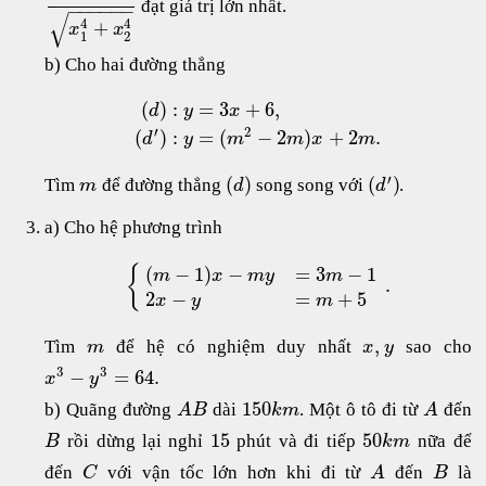
đạt giá trị lớn nhất.
−
−
−
−
−
−
√
4
4
+
x
x
1
2
b) Cho hai đường thẳng
(
)
:
=
3
+
6
,
d
y
x
′
2
(
)
:
=
(
−
2
)
+
2
.
d
y
m
m
x
m
′
(
)
(
)
Tìm
để đường thẳng
song song với
.
m
d
d
a) Cho hệ phương trình
(
−
1
)
−
=
3
−
1
{
m
x
m
y
m
.
2
−
=
+
5
x
y
m
,
Tìm
để hệ có nghiệm duy nhất
sao cho
m
x
y
3
3
−
=
64.
x
y
150
b) Quãng đường
dài
. Một ô tô đi từ
đến
A
B
k
m
A
15
50
rồi dừng lại nghỉ
phút và đi tiếp
nữa để
B
k
m
đến
với vận tốc lớn hơn khi đi từ
đến
là
C
A
B