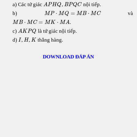
a) Các tứ giác
,
nội tiếp.
A
P
H
Q
B
P
Q
C
⋅
=
⋅
b)
và
M
P
M
Q
M
B
M
C
⋅
=
⋅
.
M
B
M
C
M
K
M
A
c)
là tứ giác nội tiếp.
A
K
P
Q
d)
,
,
thẳng hàng.
I
H
K
DOWNLOAD ĐÁP ÁN