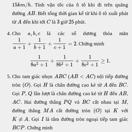
15
/
. Tính vận tốc của ô tô khi đi trên quãng
k
m
h
đường
. Biết tổng thời gian kể từ khi ô tô xuất phát
A
B
3
25
từ
đến khi tới
là
giờ
phút.
A
C
,
,
Cho
là các số dương thỏa mãn
a
b
c
1
1
1
+
+
=
2
. Chứng minh
+
1
+
1
+
1
a
b
c
1
1
1
+
+
≥
1.
2
2
2
8
+
1
8
+
1
8
+
1
a
b
c
<
Cho tam giác nhọn
(
) nội tiếp đường
A
B
C
A
B
A
C
(
)
tròn
. Gọi
là chân đường cao kẻ từ
đến
.
O
H
A
B
C
Gọi
,
lần lượt là chân đường cao kẻ từ
đến
,
P
Q
H
A
B
. Hai đường thẳng
và
cắt nhau tại
,
A
C
P
Q
B
C
M
(
)
đường thẳng
cắt đường tròn
tại
với
M
A
O
K
≢
. Gọi
là tâm đường tròn ngoại tiếp tam giác
K
A
I
. Chứng minh
B
C
P