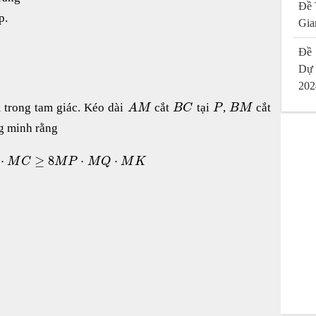
Đề 
p.
Gia
Đề 
Dự
202
 trong tam giác. Kéo dài
cắt
tại
,
cắt
A
M
B
C
P
B
M
g minh rằng
⋅
≥
8
⋅
⋅
M
C
M
P
M
Q
M
K