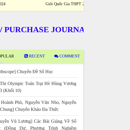
Giỏi Quốc Gia THPT 2023-2024
Sinh Giỏi Quốc
RCHASE JOURNALS
PULAR
RECENT
COMMENT
thscope] Chuyên Đề Số Học
Thi Olympic Toán Trại Hè Hùng Vương
3 (Khối 10)
 Hoành Phò, Nguyễn Văn Nho, Nguyễn
 Chung] Chuyên Khảo Đa Thức
uyễn Vũ Lương] Các Bài Giảng Về Số
c (Đồng Dư, Phương Trình Nghiệm