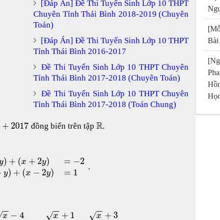
[Đáp Án] Đề Thi Tuyển Sinh Lớp 10 THPT
Ngu
Chuyên Tỉnh Thái Bình 2018-2019 (Chuyên
Toán)
[Mỗ
[Đáp Án] Đề Thi Tuyển Sinh Lớp 10 THPT
Bài
Tỉnh Thái Bình 2016-2017
[Ng
Đề Thi Tuyển Sinh Lớp 10 THPT Chuyên
Pha
Tỉnh Thái Bình 2017-2018 (Chuyên Toán)
Hồn
Đề Thi Tuyển Sinh Lớp 10 THPT Chuyên
Học
Tỉnh Thái Bình 2017-2018 (Toán Chung)
R
+
2017
đồng biến trên tập
.
)
+
(
+
2
)
=
−
2
y
x
y
.
+
)
+
(
−
2
)
=
1
y
x
y
−
−
−
−
−
−
−
4
+
1
+
3
√
√
√
x
x
x