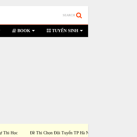
SEARCH
BOOK
TUYỂN SINH
i Chọn Đội Tuyển TP Hà Nội Dự Thi Học Sinh
Đề Thi Chọn Đội Tuyể