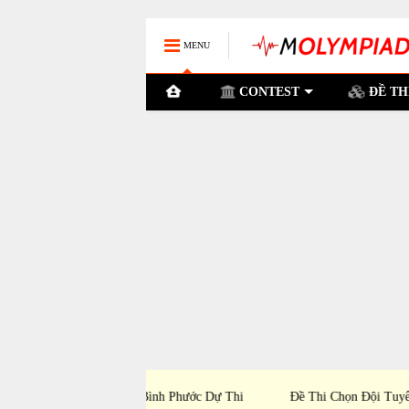
MENU
CONTEST
ĐỀ TH
ỉnh Bình Phước Dự Thi
Đề Thi Chọn Đội Tuyển Tỉnh Bến Tre Dự Th