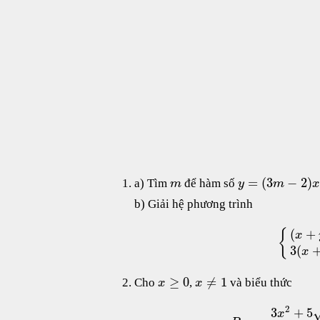
=
(
3
−
2
)
a) Tìm
để hàm số
m
y
m
x
b) Giải hệ phương trình
(
+
{
x
3
(
x
≥
0
≠
1
Cho
,
và biểu thức
x
x
2
3
+
5
x