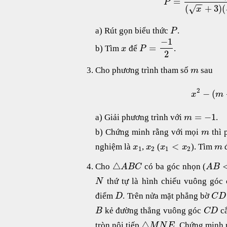
=
P
−
−
(
+
3
)
(
√
x
a) Rút gọn biểu thức
.
P
−
1
=
b) Tìm
để
.
x
P
2
Cho phương trình tham số
sau
m
2
−
(
x
m
=
−
1
a) Giải phương trình với
.
m
b) Chứng minh rằng với mọi
thì 
m
<
nghiệm là
,
(
). Tìm
x
x
x
x
m
1
2
1
2
△
Cho
có ba góc nhọn (
A
B
C
A
B
thứ tự là hình chiếu vuông góc
N
điểm
. Trên nửa mặt phẳng bờ
D
C
D
kẻ đường thẳng vuông góc
cắ
B
C
D
△
tròn nội tiếp
. Chứng minh 
M
N
E