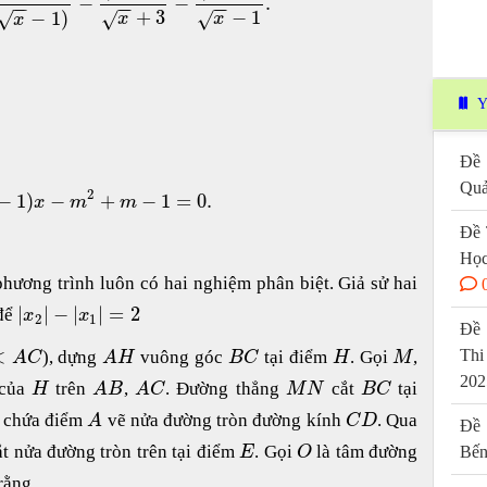
−
−
.
−
−
−
−
−
−
+
3
−
1
−
1
)
√
√
√
x
x
x
Y
Đề 
Quả
2
−
1
)
−
+
−
1
=
0.
x
m
m
Đề 
Học
phương trình luôn có hai nghiệm phân biệt. Giả sử hai
|
|
−
|
|
=
2
để
x
x
2
1
Đề 
<
Thi
), dựng
vuông góc
tại điểm
. Gọi
,
A
C
A
H
B
C
H
M
202
 của
trên
,
. Đường thẳng
cắt
tại
H
A
B
A
C
M
N
B
C
chứa điểm
vẽ nửa đường tròn đường kính
. Qua
A
C
D
Đề 
t nửa đường tròn trên tại điểm
. Gọi
là tâm đường
Bến
E
O
rằng