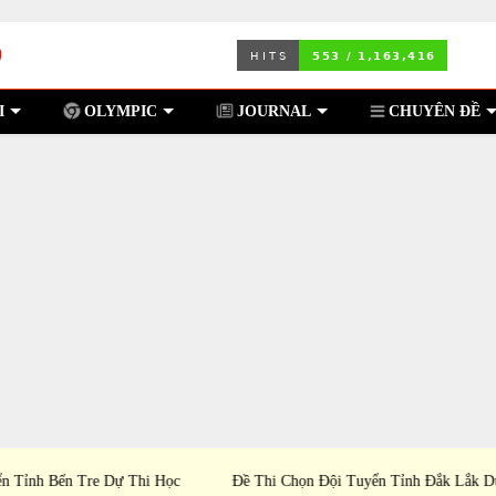
I
OLYMPIC
JOURNAL
CHUYÊN ĐỀ
i Học
Đề Thi Chọn Đội Tuyển Tỉnh Đắk Lắk Dự Thi Học
Đề Th