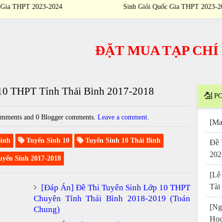
Sinh Giỏi Quốc Gia THPT 2023-2024
ĐẶT MUA TẠP CHÍ
/
PU
10 THPT Tỉnh Thái Bình 2017-2018
PO
mments and 0 Blogger comments.
Leave a comment
.
[Ma
ình
Tuyển Sinh 10
Tuyển Sinh 10 Thái Bình
Đề 
202
yển Sinh 2017-2018
[Lê
Tài
[Đáp Án] Đề Thi Tuyển Sinh Lớp 10 THPT
Chuyên Tỉnh Thái Bình 2018-2019 (Toán
[Ng
Chung)
Họ