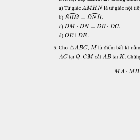
a) Tứ giác
là tứ giác nội tiế
A
M
H
N
ˆ
ˆ
=
b)
.
E
B
M
D
N
H
⋅
=
⋅
c)
.
D
M
D
N
D
B
D
C
⊥
d)
.
O
E
D
E
△
Cho
,
là điểm bất kì nằm
A
B
C
M
tại
,
cắt
tại
. Chứn
A
C
Q
C
M
A
B
K
⋅
M
A
M
B