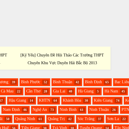
THPT
[Kỷ Yếu] Chuyên Đề Hội Thảo Các Trường THPT
[Kỷ Yế
4
Chuyên Khu Vực Duyên Hải Bắc Bộ 2013
Ch
Dương
Bình Phước
Bình Thuận
Bình Định
Bạc Liê
39
52
42
65
Cà Mau
Cần Thơ
Gia Lai
Hà Giang
Hà Nam
22
28
40
5
45
Hậu Giang
KHTN
Khánh Hòa
Kiên Giang
K
57
14
64
30
74
Nam Định
Nghệ An
Ninh Bình
Ninh Thuận
PT
46
73
61
26
ãi
Quảng Ninh
Quảng Trị
Sóc Trăng
Sơn La
50
61
42
37
22
n Huế
Tiền Giang
Trà Vinh
Tuyên Quang
Tây Nin
56
30
10
14