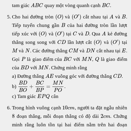
tam giác
quay một vòng quanh cạnh
.
A
B
C
B
C
′
(
)
(
)
Cho hai đường tròn
và
cắt nhau tại
và
.
O
O
A
B
Tiếp tuyến chung gần
của hai đường tròn lần lượt
B
′
(
)
(
)
tiếp xúc với
và
tại
và
. Qua
kẻ đường
O
O
C
D
A
′
(
)
(
)
thẳng song song với
lần lượt cắt
và
tại
C
D
O
O
và
. Các đường thẳng
và
cắt nhau tại
.
M
N
C
M
D
N
E
Gọi
là giao điểm của
với
,
là giao điểm
P
B
C
M
N
Q
của
với
. Chứng minh rằng
B
D
M
N
a) Đường thẳng
vuông góc với đường thẳng
.
A
E
C
D
B
D
B
C
M
N
+
=
b)
.
B
O
B
P
P
O
c) Tam giác
cân
E
P
Q
10
Trong hình vuông cạnh
, người ta đặt ngẫu nhiên
c
m
8
2
đoạn thẳng, mỗi đoạn thẳng có độ dài
. Chứng
c
m
minh rằng luôn tồn tại hai điểm nằm trên hai đoạn