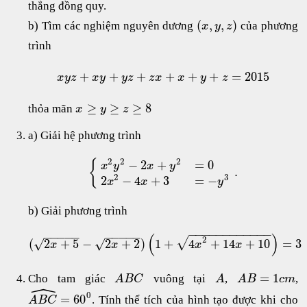
thẳng đồng quy.
(
,
,
)
b) Tìm các nghiệm nguyên dương
của phương
x
y
z
trình
+
+
+
+
+
+
=
2015
x
y
z
x
y
y
z
z
x
x
y
z
≥
≥
≥
8
thỏa mãn
x
y
z
a) Giải hệ phương trình
2
2
2
−
2
+
=
0
{
x
y
x
y
.
2
3
2
−
4
+
3
=
−
x
x
y
b) Giải phương trình
−
−
−
−
−
−
−
−
−
−
−
−
−
−
−
−
−
−
−
−
−
−
(
)
2
√
(
2
+
5
−
2
+
2
)
1
+
4
+
14
+
10
=
3
√
√
x
x
x
x
=
1
Cho tam giác
vuông tại
,
,
A
B
C
A
A
B
c
m
ˆ
0
=
60
. Tính thể tích của hình tạo được khi cho
A
B
C