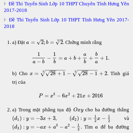
Đề Thi Tuyển Sinh Lớp 10 THPT Chuyên Tỉnh Hưng Yên
2017-2018
Đề Thi Tuyển Sinh Lớp 10 THPT Tỉnh Hưng Yên 2017-
2018
–
–
√
√
=
2
;
=
2
3
a) Đặt
. Chứng minh rằng
a
b
1
1
a
b
−
=
+
+
+
+
1.
a
b
−
a
b
b
b
a
−
−
−
−
−
−
−
−
−
−
−
−
−
−
−
−
−
−
√
√
√
√
=
28
+
1
−
28
−
1
+
2
3
3
b) Cho
. Tính giá
x
trị của
3
2
=
−
6
+
21
+
2016
P
x
x
x
a) Trong mặt phẳng tọa độ
cho ba đường thẳng
O
x
y
1
1
(
)
:
=
−
3
+
3
(
)
:
=
−
,
và
d
y
x
d
y
x
1
2
2
2
1
3
2
(
)
:
=
−
+
−
−
. Tìm
để ba đường
d
y
a
x
a
a
a
3
3