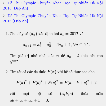
Đề Thi Olympic Chuyên Khoa Học Tự Nhiên Hà Nội
2018 [Đáp Án]
Đề Thi Olympic Chuyên Khoa Học Tự Nhiên Hà Nội
2016 [Đáp Án]
(
)
=
2017
Cho dãy số
xác định bởi
và
a
a
1
n
∗
3
2
N
=
−
−
3
+
4
,
∀
∈
.
a
a
a
a
n
+
1
n
n
n
n
−
2
Tìm giá trị nhỏ nhất của
để
chia hết cho
n
a
n
2017
5
.
(
)
Tìm tất cả các đa thức
với hệ số thực sao cho
P
x
2
2
2
2
(
)
+
(
)
+
(
)
=
(
+
+
)
+
2
P
a
P
b
P
c
P
a
b
c
(
,
,
)
với mọi bộ số
thỏa mãn
a
b
c
+
+
+
1
=
0
.
a
b
b
c
c
a