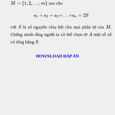
=
{
1
,
2
,
.
.
.
,
}
sao cho
M
m
+
+
+
.
.
.
+
=
2
a
a
a
a
S
1
2
3
n
với
là số nguyên chia hết cho mọi phân tử của
.
S
M
Chứng minh rằng người ta có thể chọn từ
một số số
A
có tổng bằng
.
S
DOWNLOAD ĐÁP ÁN