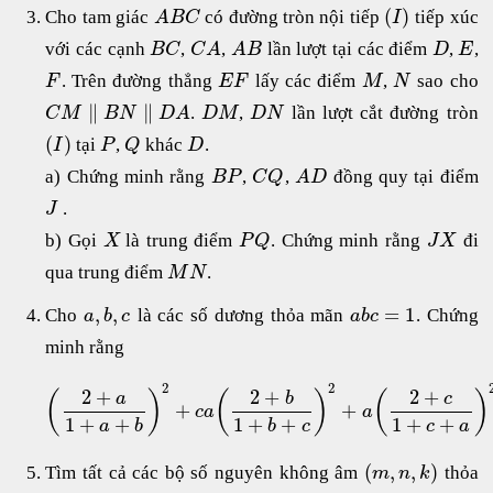
(
)
Cho tam giác
có đường tròn nội tiếp
tiếp xúc
A
B
C
I
với các cạnh
,
,
lần lượt tại các điểm
,
,
B
C
C
A
A
B
D
E
. Trên đường thẳng
lấy các điểm
,
sao cho
F
E
F
M
N
∥
∥
.
,
lần lượt cắt đường tròn
C
M
B
N
D
A
D
M
D
N
(
)
tại
,
khác
.
I
P
Q
D
a) Chứng minh rằng
,
,
đồng quy tại điểm
B
P
C
Q
A
D
.
J
b) Gọi
là trung điểm
. Chứng minh rằng
đi
X
P
Q
J
X
qua trung điểm
.
M
N
,
,
=
1
Cho
là các số dương thỏa mãn
. Chứng
a
b
c
a
b
c
minh rằng
2
2
2
+
2
+
2
+
(
)
(
)
(
)
a
b
c
+
+
c
a
a
1
+
+
1
+
+
1
+
+
a
b
b
c
c
a
(
,
,
)
Tìm tất cả các bộ số nguyên không âm
thỏa
m
n
k