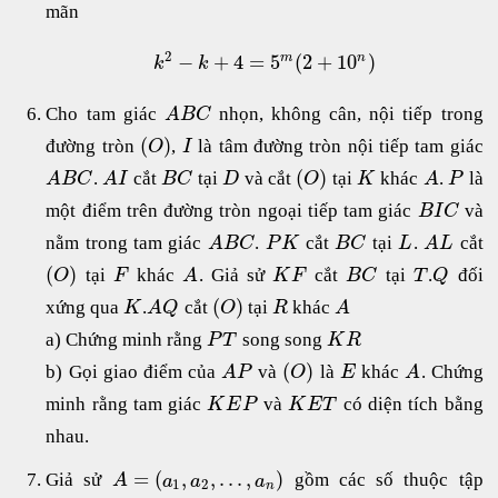
mãn
2
−
+
4
=
5
(
2
+
10
)
m
n
k
k
Cho tam giác
nhọn, không cân, nội tiếp trong
A
B
C
(
)
đường tròn
,
là tâm đường tròn nội tiếp tam giác
O
I
(
)
.
cắt
tại
và cắt
tại
khác
.
là
A
B
C
A
I
B
C
D
O
K
A
P
một điểm trên đường tròn ngoại tiếp tam giác
và
B
I
C
nằm trong tam giác
.
cắt
tại
.
cắt
A
B
C
P
K
B
C
L
A
L
(
)
tại
khác
. Giả sử
cắt
tại
.
đối
O
F
A
K
F
B
C
T
Q
(
)
xứng qua
.
cắt
tại
khác
K
A
Q
O
R
A
a) Chứng minh rằng
song song
P
T
K
R
(
)
b) Gọi giao điểm của
và
là
khác
. Chứng
A
P
O
E
A
minh rằng tam giác
và
có diện tích bằng
K
E
P
K
E
T
nhau.
=
(
,
,
.
.
.
,
)
Giả sử
gồm các số thuộc tập
A
a
a
a
1
2
n