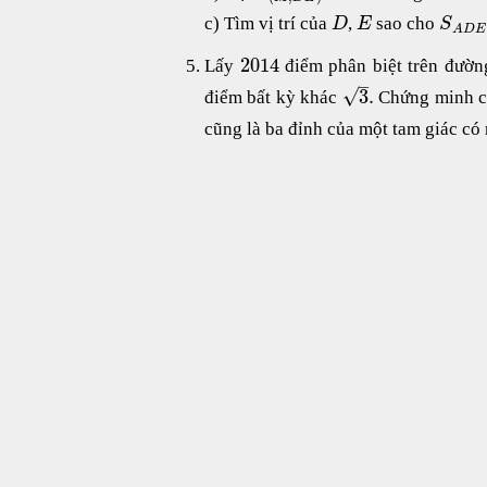
c) Tìm vị trí của
,
sao cho
D
E
S
A
D
E
2014
Lấy
điểm phân biệt trên đườn
–
√
3
.
điểm bất kỳ khác
Chứng minh c
cũng là ba đỉnh của một tam giác có