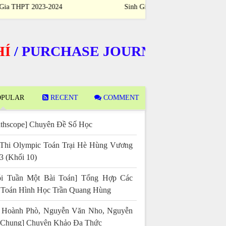
Sinh Giỏi Quốc Gia THPT 2023-2024
Sinh Giỏi Quốc
URCHASE JOURNALS
PULAR
RECENT
COMMENT
thscope] Chuyên Đề Số Học
Thi Olympic Toán Trại Hè Hùng Vương
3 (Khối 10)
i Tuần Một Bài Toán] Tổng Hợp Các
 Toán Hình Học Trần Quang Hùng
 Hoành Phò, Nguyễn Văn Nho, Nguyễn
 Chung] Chuyên Khảo Đa Thức