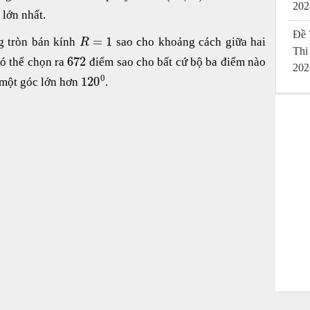
202
lớn nhất.
Đề 
=
1
g tròn bán kính
sao cho khoảng cách giữa hai
R
Thi
672
ó thể chọn ra
điểm sao cho bất cứ bộ ba điểm nào
202
0
120
 một góc lớn hơn
.