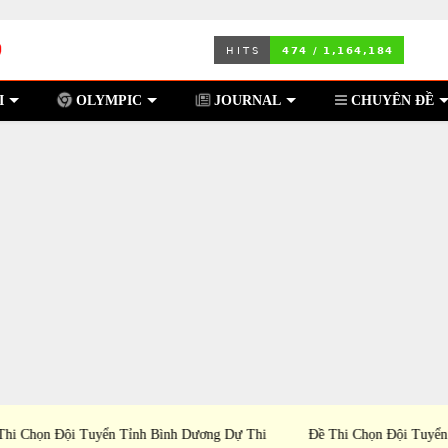
I
OLYMPIC
JOURNAL
CHUYÊN ĐỀ
ự Thi
Đề Thi Chọn Đội Tuyển Tỉnh Lâm Đồng Dự Thi Học
Đề Th