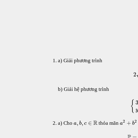
a) Giải phương trình
2
b) Giải hệ phương trình
{
2
2
R
,
,
∈
+
a) Cho
thỏa mãn
a
b
c
a
b
P
=