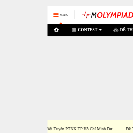
MENU
CONTEST
ĐỀ TH
TNK TP Hồ Chí Minh Dự
Đề Thi Chọn Đội Tuyển Tỉnh Bình Dương D