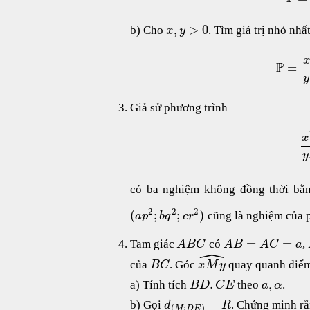
,
>
0
b) Cho
. Tìm giá trị nhỏ nhấ
x
y
P
=
y
Giả sử phương trình
x
y
có ba nghiệm không đồng thời b
2
2
2
(
;
;
)
cũng là nghiệm của p
a
p
b
q
c
r
=
=
Tam giác
có
,
A
B
C
A
B
A
C
a
ˆ
của
. Góc
quay quanh điể
B
C
x
M
y
.
,
a) Tính tích
theo
.
B
D
C
E
a
α
=
b) Gọi
. Chứng minh r
d
R
(
;
)
M
D
E