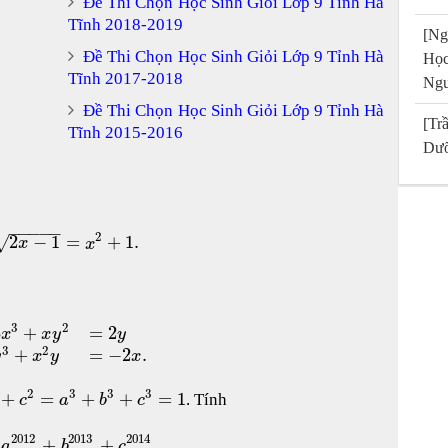
Đề Thi Chọn Học Sinh Giỏi Lớp 9 Tỉnh Hà
Tĩnh 2018-2019
[Ng
Đề Thi Chọn Học Sinh Giỏi Lớp 9 Tỉnh Hà
Họ
Tĩnh 2017-2018
Ngu
Đề Thi Chọn Học Sinh Giỏi Lớp 9 Tỉnh Hà
[T
Tĩnh 2015-2016
Dưỡ
−
−
−
−
−
2
2
−
1
=
+
1.
√
x
x
3
2
3
+
=
2
x
x
y
y
3
2
+
=
−
2
.
y
x
y
x
2
3
3
3
+
=
+
+
=
1
. Tính
c
a
b
c
2012
2013
2014
+
+
.
a
b
c