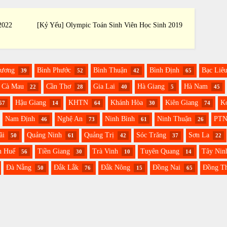
2022
[Kỷ Yếu] Olympic Toán Sinh Viên Học Sinh 2019
[Kỷ Yế
Dương
Bình Phước
Bình Thuận
Bình Định
Bạc Liê
39
52
42
65
Cà Mau
Cần Thơ
Gia Lai
Hà Giang
Hà Nam
22
28
40
5
45
Hậu Giang
KHTN
Khánh Hòa
Kiên Giang
K
57
14
64
30
74
Nam Định
Nghệ An
Ninh Bình
Ninh Thuận
PT
46
73
61
26
ãi
Quảng Ninh
Quảng Trị
Sóc Trăng
Sơn La
50
61
42
37
22
n Huế
Tiền Giang
Trà Vinh
Tuyên Quang
Tây Nin
56
30
10
14
Đà Nẵng
Đắk Lắk
Đắk Nông
Đồng Nai
Đồng T
50
76
15
65