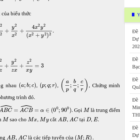
t của biểu thức
Y
2
2
2
2
4
y
x
y
x
+
+
.
Đề 
2
2
2
2
2
(
+
)
x
x
y
Dự
202
Đề 
2
2
2
y
z
+
+
=
3
Bạc
z
z
x
x
y
Đề 
(
)
a
b
c
(
;
;
)
(
;
;
)
;
;
ằng nhau
,
,
, Chứng minh
a
b
c
p
q
r
Quả
p
q
r
hương trình đó.
Đề 
ˆ
ˆ
Mi
0
0
=
=
∈
(
0
;
90
)
. Gọi
là trung điểm
A
B
C
A
C
B
α
M
THP
m
sao cho
,
cắt
,
tại
,
.
M
M
x
M
y
A
B
A
C
D
E
Đề 
Dự
(
;
)
ằng
,
là các tiếp tuyến của
.
A
B
A
C
M
R