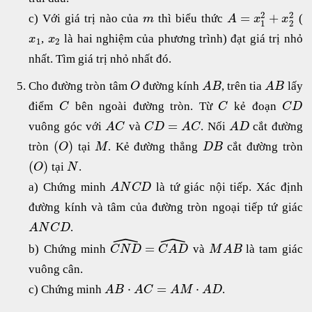
2
2
=
+
c) Với giá trị nào của
thì biểu thức
(
m
A
x
x
1
2
,
là hai nghiệm của phương trình) đạt giá trị nhỏ
x
x
1
2
nhất. Tìm giá trị nhỏ nhất đó.
Cho đường tròn tâm
đường kính
, trên tia
lấy
O
A
B
A
B
điểm
bên ngoài đường tròn. Từ
kẻ đoạn
C
C
C
D
=
vuông góc với
và
. Nối
cắt đường
A
C
C
D
A
C
A
D
(
)
tròn
tại
. Kẻ đường thẳng
cắt đường tròn
O
M
D
B
(
)
tại
.
O
N
a) Chứng minh
là tứ giác nội tiếp. Xác định
A
N
C
D
đường kính và tâm của đường tròn ngoại tiếp tứ giác
.
A
N
C
D
ˆ
ˆ
=
b) Chứng minh
và
là tam giác
C
N
D
C
A
D
M
A
B
vuông cân.
⋅
=
⋅
c) Chứng minh
.
A
B
A
C
A
M
A
D