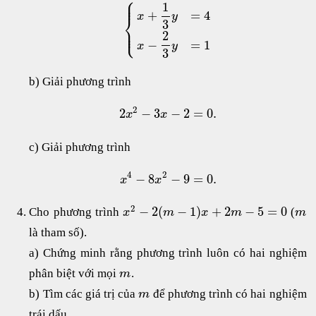
⎧
⎪
⎪
1
+
=
4
x
y
⎨
3
⎪
⎩
⎪
2
−
=
1
x
y
3
b) Giải phương trình
2
2
−
3
−
2
=
0.
x
x
c) Giải phương trình
4
2
−
8
−
9
=
0.
x
x
2
−
2
(
−
1
)
+
2
−
5
=
0
Cho phương trình
(
x
m
x
m
m
là tham số).
a) Chứng minh rằng phương trình luôn có hai nghiệm
phân biệt với mọi
.
m
b) Tìm các giá trị của
để phương trình có hai nghiệm
m
trái dấu.