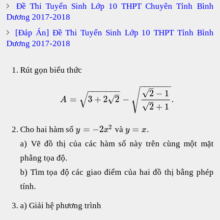
Đề Thi Tuyển Sinh Lớp 10 THPT Chuyên Tỉnh Bình
Dương 2017-2018
[Đáp Án] Đề Thi Tuyển Sinh Lớp 10 THPT Tỉnh Bình
Dương 2017-2018
Rút gọn biểu thức
−
−
−
−
−
−
−
–
−
−
−
−
−
−
−
√
√
2
−
1
–
√
√
=
3
+
2
2
−
.
A
–
√
2
+
1
2
=
−
2
=
Cho hai hàm số
và
.
y
x
y
x
a) Vẽ đồ thị của các hàm số này trên cùng một mặt
phẳng tọa độ.
b) Tìm tọa độ các giao điểm của hai đồ thị bằng phép
tính.
a) Giải hệ phương trình